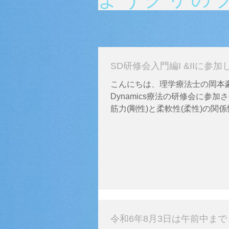
SD研修会入門編I &IIに参
こんにちは、理学療法士の岡本豪で
Dynamics療法の研修会に参
筋力(剛性)と柔軟性(柔性)の関
ました 今回は研修会で学んだ内
させていただきます 人の身体に
かっており重力を身体で吸収し、吸
令和6年8月3日は午前中まで