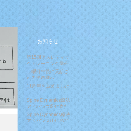
お知らせ
第15回アスレティッ
クトレーニング学会
学術大会に参加して
土曜日午後に受診さ
きました
れる患者様へ
11周年を迎えました
Spine Dynamics療法
アドバンス②に参加
してきました!
Spine Dynamics療法
アドバンス①に参加
してきました！