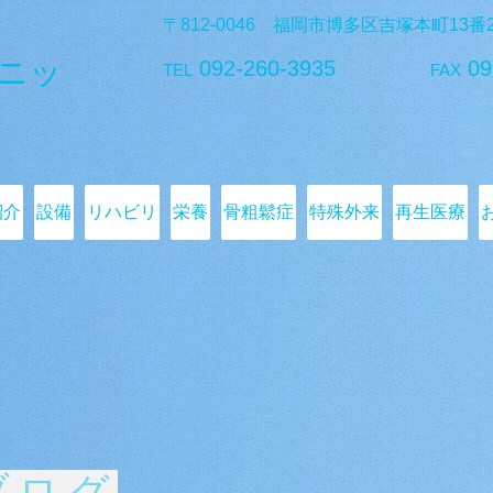
〒812-0046 福岡市博多区吉塚本町13
ニッ
092-260-3935
09
TEL
FAX
紹介
設備
リハビリ
栄養
骨粗鬆症
特殊外来
再生医療
ブログ