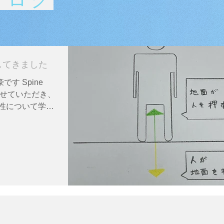
加してきました
す Spine
加させていただき、
係性について学び
容を一部ご紹介
は常に重力がか
収した力...