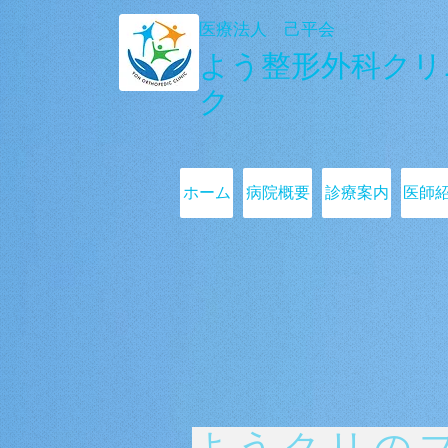
医療法人 己平会
よう整形外科
クリ
ク
ホーム
病院概要
診療案内
医師
ようクリの