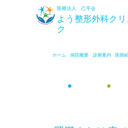
医療法人 己平会
よう整形外科
クリ
ク
ホーム
病院概要
診療案内
医師
理学
​運