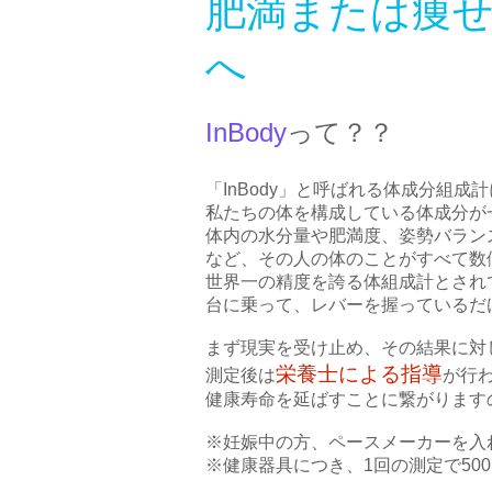
肥満または痩
へ
InBody
って？？
「InBody」と呼ばれる体成分組成
私たちの体を構成している体成分が
体内の水分量や肥満度、姿勢バラン
など、その人の体のことがすべて数
世界一の精度を誇る体組成計とされ
​台に乗って、レバーを握っている
まず現実を受け止め、その結果に対
栄養士による指導
​測定後は
が行
健康寿命を延ばすことに繋がります
※妊娠中の方、ペースメーカーを入
※健康器具につき、1回の測定で500