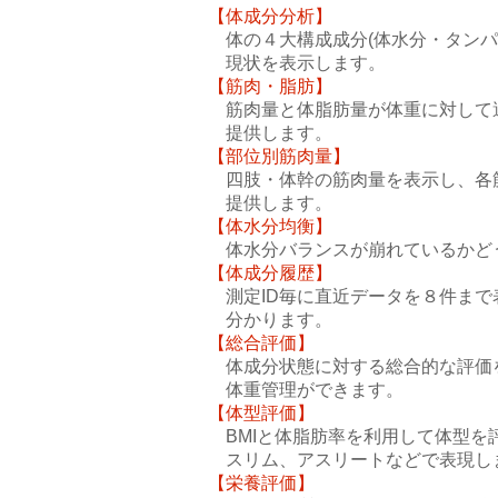
【体成分分析】
体の４大構成成分(体水分・
タンパ
現状を表示します。
【筋肉・脂肪】
筋肉量と体脂肪量が体重に対して
提供
します。
【部位別筋肉量】
四肢・体幹の
筋肉量を表示し、
各
提供します。
【体水分均衡】
体水分バランスが崩れているかど
【体成分履歴】
測定ID毎に直近データを８件まで
分かります。
【総合評価】
体成分状態に対する総合的な
評価
体重管理ができます。
【体型評価】
BMIと体脂肪率を利用して体型
を
スリム、アスリートなどで
表現し
【栄養評価】