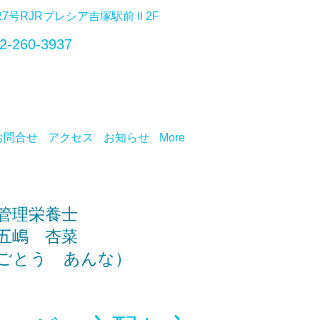
番27号RJRプレシア吉塚駅前Ⅱ2F
2-260-3937
お問合せ
アクセス
お知らせ
More
理栄養士
嶋 杏菜
ごとう あんな）