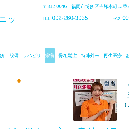
〒812-0046 福岡市博多区吉塚本町13
ニッ
092-260-3935
09
TEL
FAX
紹介
設備
リハビリ
栄養
骨粗鬆症
特殊外来
再生医療
管
五
​栄養
動
（