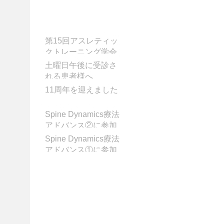
お知らせ
第15回アスレティッ
クトレーニング学会
学術大会に参加して
土曜日午後に受診さ
きました
れる患者様へ
11周年を迎えました
Spine Dynamics療法
アドバンス②に参加
してきました!
Spine Dynamics療法
アドバンス①に参加
してきました！