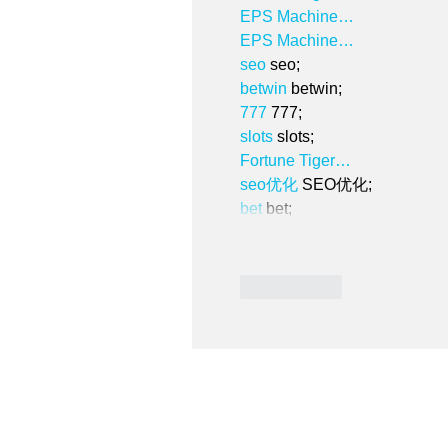
EPS Machine…
EPS Machine…
seo
 seo;
betwin
 betwin;
777
 777;
slots
 slots;
Fortune Tiger…
seo优化
 SEO优化;
bet
 bet;
いいね！