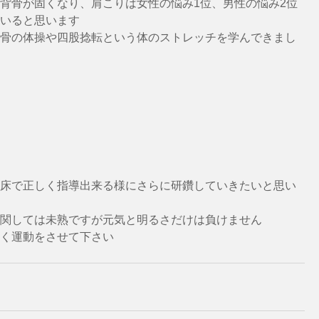
背骨が固くなり、肩こりは女性の悩み1位、男性の悩み2位
いると思います
骨の体操や四股捻転という体のストレッチを学んできまし
床で正しく指導出来る様にさらに研鑽していきたいと思い
関しては未熟ですが元気と明るさだけは負けません
く運動をさせて下さい