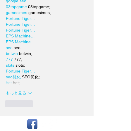
google seo…
03topgame
 03topgame;
gamesimes
 gamesimes;
Fortune Tiger…
Fortune Tiger…
Fortune Tiger…
EPS Machine…
EPS Machine…
seo
 seo;
betwin
 betwin;
777
 777;
slots
 slots;
Fortune Tiger…
seo优化
 SEO优化;
bet
 bet;
もっと見る
いいね！