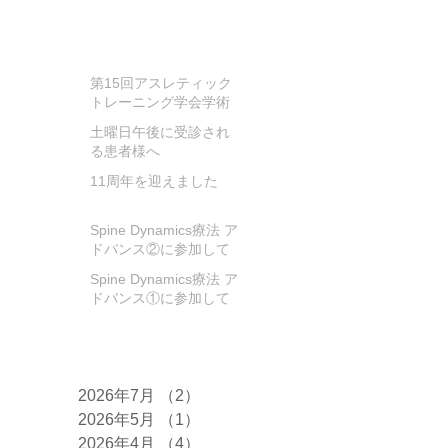
お知らせ
第15回アスレティック
トレーニング学会学術
大会に参加してきまし
土曜日午後に受診され
た
る患者様へ
11周年を迎えました
Spine Dynamics療法 ア
ドバンス②に参加して
きました!
Spine Dynamics療法 ア
ドバンス①に参加して
きました！
アーカイブ
2026年7月
（2）
2件の記事
2026年5月
（1）
1件の記事
2026年4月
（4）
4件の記事