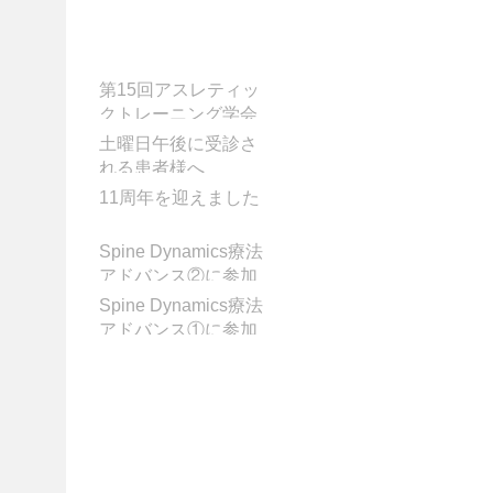
お知らせ
第15回アスレティッ
クトレーニング学会
学術大会に参加して
土曜日午後に受診さ
きました
れる患者様へ
11周年を迎えました
Spine Dynamics療法
アドバンス②に参加
してきました!
Spine Dynamics療法
アドバンス①に参加
してきました！