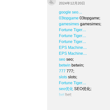
2024年12月20日
google seo…
03topgame
 03topgame;
gamesimes
 gamesimes;
Fortune Tiger…
Fortune Tiger…
Fortune Tiger…
EPS Machine…
EPS Machine…
seo
 seo;
betwin
 betwin;
777
 777;
slots
 slots;
Fortune Tiger…
seo优化
 SEO优化;
bet
 bet;