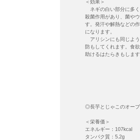
＜効果＞
　ネギの白い部分に多く
殺菌作用があり、菌やウ
す。発汗や解熱などの作
になります。
　アリシンにも同じよう
防もしてくれます。食欲
助けるはたらきもします
◎長芋とじゃこのオーブ
＜栄養価＞
エネルギー：107kcal
タンパク質：5.2g