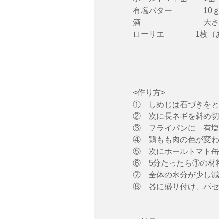
有塩バター　　　　10ｇ
酒　　　　　　　　大さ
ローリエ　　　　1枚（
<作り方>
①　しめじは石づきをと
②　次に長ネギを斜め切
③　フライパンに、有塩
④　鶏もも肉の色が変わ
⑤　次にホールトマト缶
⑥　5分たったら①の材
⑦　全体の水分が少し減
⑧　器に盛り付け、パセ