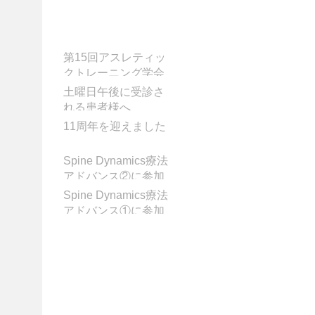
お知らせ
第15回アスレティッ
クトレーニング学会
学術大会に参加して
土曜日午後に受診さ
きました
れる患者様へ
11周年を迎えました
Spine Dynamics療法
アドバンス②に参加
してきました!
Spine Dynamics療法
アドバンス①に参加
してきました！