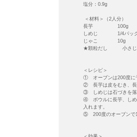
塩分：0.9g
 ＜材料＞（2人分）
長芋　　　　　100g　　
しめじ　　　　1/4パック　　　
じゃこ　　　　10g　　　
★顆粒だし　　　小さじ
＜レシピ＞
①　オーブンは200度
②　長芋は皮をむき、長
③　しめじは石づきを落
④　ボウルに長芋、しめ
入れます。
⑤　200度のオーブン
＜効果＞