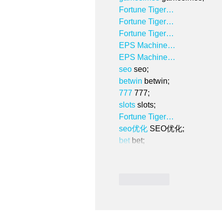
Fortune Tiger…
Fortune Tiger…
Fortune Tiger…
EPS Machine…
EPS Machine…
seo
 seo;
betwin
 betwin;
777
 777;
slots
 slots;
Fortune Tiger…
seo优化
 SEO优化;
bet
 bet;
いいね！