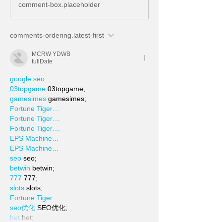
comment-box.placeholder
comments-ordering.latest-first
MCRW YDWB
fullDate
google seo…
03topgame
 03topgame;
gamesimes
 gamesimes;
Fortune Tiger…
Fortune Tiger…
Fortune Tiger…
EPS Machine…
EPS Machine…
seo
 seo;
betwin
 betwin;
777
 777;
slots
 slots;
Fortune Tiger…
seo优化
 SEO优化;
bet
 bet;