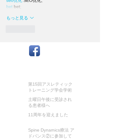
seo优化
 SEO优化;
bet
 bet;
もっと見る
いいね！
お知らせ
第15回アスレティック
トレーニング学会学術
大会に参加してきまし
土曜日午後に受診され
た
る患者様へ
11周年を迎えました
Spine Dynamics療法 ア
ドバンス②に参加して