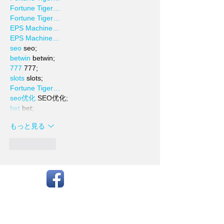
Fortune Tiger…
Fortune Tiger…
EPS Machine…
EPS Machine…
seo
 seo;
betwin
 betwin;
777
 777;
slots
 slots;
Fortune Tiger…
seo优化
 SEO优化;
bet
 bet;
もっと見る
いいね！
お知らせ