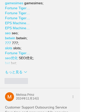
gamesimes
 gamesimes;
Fortune Tiger…
Fortune Tiger…
Fortune Tiger…
EPS Machine…
EPS Machine…
seo
 seo;
betwin
 betwin;
777
 777;
slots
 slots;
Fortune Tiger…
seo优化
 SEO优化;
bet
 bet;
もっと見る
いいね！
Melissa Prinz
2024年11月14日
Customer Support Outsourcing Service 