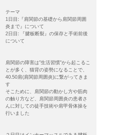
テーマ
1日目:『肩関節の基礎から肩関節周囲
炎まで』について
2日目: 『腱板断裂』の保存と手術前後
について
肩関節の障害は”生活習慣”から起こるこ
とが多く、猫背の姿勢になることで、
40.50肩(肩関節周囲炎)に繋がってきま
す
そこために、肩関節の動かし方や筋肉
の触り方など、肩関節周囲炎の患者さ
んに対しての徒手技術や肩甲骨体操を
行いました
２日目はインナーマッスルである腱板