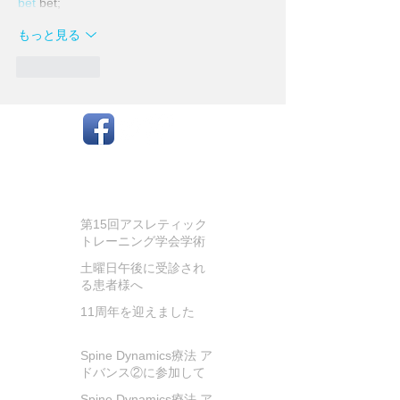
bet
 bet;
もっと見る
いいね！
お知らせ
第15回アスレティック
トレーニング学会学術
大会に参加してきまし
土曜日午後に受診され
た
る患者様へ
11周年を迎えました
Spine Dynamics療法 ア
ドバンス②に参加して
きました!
Spine Dynamics療法 ア