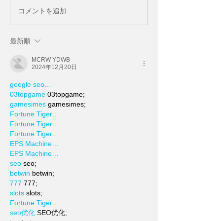
コメントを追加…
最新順
MCRW YDWB
2024年12月20日
google seo…
03topgame
 03topgame;
gamesimes
 gamesimes;
Fortune Tiger…
Fortune Tiger…
Fortune Tiger…
EPS Machine…
EPS Machine…
seo
 seo;
betwin
 betwin;
777
 777;
slots
 slots;
Fortune Tiger…
seo优化
 SEO优化;