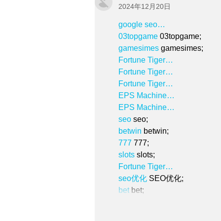
2024年12月20日
google seo…
03topgame
 03topgame;
gamesimes
 gamesimes;
Fortune Tiger…
Fortune Tiger…
Fortune Tiger…
EPS Machine…
EPS Machine…
seo
 seo;
betwin
 betwin;
777
 777;
slots
 slots;
Fortune Tiger…
seo优化
 SEO优化;
bet
 bet;