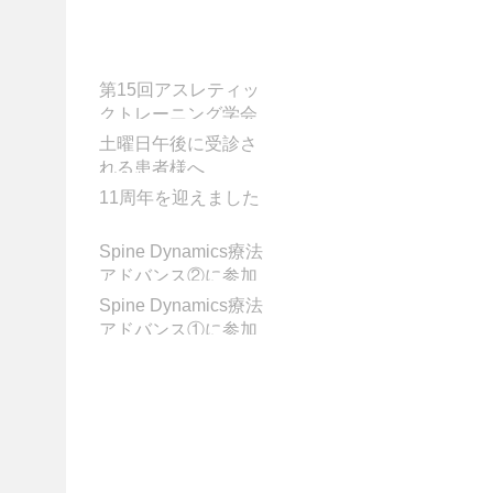
お知らせ
第15回アスレティッ
クトレーニング学会
学術大会に参加して
土曜日午後に受診さ
きました
れる患者様へ
11周年を迎えました
Spine Dynamics療法
アドバンス②に参加
してきました!
Spine Dynamics療法
アドバンス①に参加
してきました！